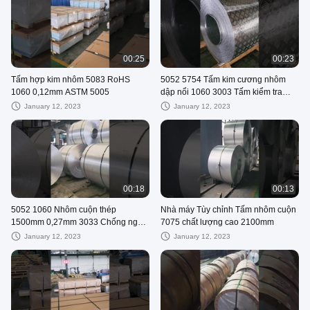
00:25
00:23
Tấm hợp kim nhôm 5083 RoHS
5052 5754 Tấm kim cương nhôm
1060 0,12mm ASTM 5005
dập nổi 1060 3003 Tấm kiểm tra
rãnh
January 12, 2023
January 12, 2023
00:18
00:13
5052 1060 Nhôm cuộn thép
Nhà máy Tùy chỉnh Tấm nhôm cuộn
1500mm 0,27mm 3033 Chống ngón
7075 chất lượng cao 2100mm
tay
January 12, 2023
January 12, 2023