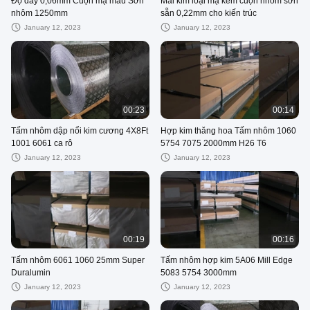
Độ dày 0,06mm Cuộn mạ màu Sơn
Mái kim loại mạ kẽm cuộn nhôm sơn
nhôm 1250mm
sẵn 0,22mm cho kiến ​​trúc
January 12, 2023
January 12, 2023
00:23
00:14
Tấm nhôm dập nổi kim cương 4X8Ft
Hợp kim thăng hoa Tấm nhôm 1060
1001 6061 ca rô
5754 7075 2000mm H26 T6
January 12, 2023
January 12, 2023
00:19
00:16
Tấm nhôm 6061 1060 25mm Super
Tấm nhôm hợp kim 5A06 Mill Edge
Duralumin
5083 5754 3000mm
January 12, 2023
January 12, 2023