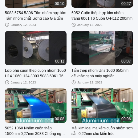
00:10
00:27
5083 5754 5A06 Tấm nhôm hợp kim
5052 Cuộn thép hợp kim nhôm
Tấm nhôm chất lượng cao Giá tấm
tráng 6061 T6 Cuộn O-H112 200mm
January 12, 2023
January 12, 2023
00:11
00:07
Lớp phủ cuộn thép cuộn nhôm 1050
Tấm thép nhôm Uns 1060 650mm
H14 1060 H24 3003 5083 6061 T6
để khắc cạnh máy nghiền
January 12, 2023
January 12, 2023
00:08
00:06
5052 1060 Nhôm cuộn thép
Mái kim loại mạ kẽm cuộn nhôm sơn
1500mm 0,27mm 3033 Chống ngón
sẵn 0,22mm cho kiến ​​trúc