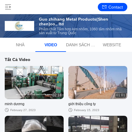
Contact
Guo zhihang Metal Products(Shen
zhen)co., ltd
Phẩm chất Tấm hợp kim nhôm, 1060 tấm nhôm nhà
sản xuất từ ​​Trung Quốc
NHÀ
VIDEO
DANH SÁCH PHÁT
WEBSITE
Tất Cả Video
02:18
01:01
minh dương
giới thiệu công ty
February 27, 2023
February 15, 2023