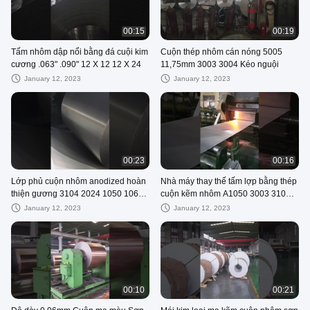
00:15
00:19
Tấm nhôm dập nổi bằng đá cuội kim
Cuộn thép nhôm cán nóng 5005
cương .063" .090" 12 X 12 12 X 24
11,75mm 3003 3004 Kéo nguội
January 12, 2023
January 12, 2023
00:23
00:16
Lớp phủ cuộn nhôm anodized hoàn
Nhà máy thay thế tấm lợp bằng thép
thiện gương 3104 2024 1050 1060
cuộn kẽm nhôm A1050 3003 3105
1070 1100
5052
January 12, 2023
January 12, 2023
00:10
00:21