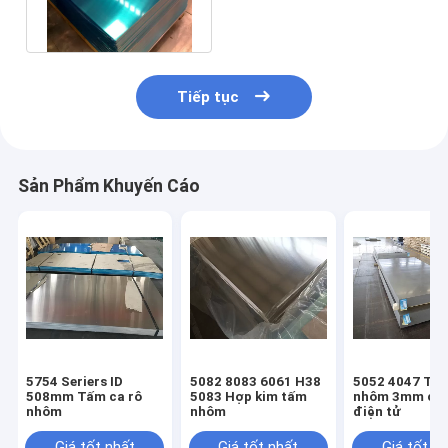
làm áo giáp tấm nhôm
đúc
Tiếp tục
Sản Phẩm Khuyến Cáo
5754 Seriers ID
5082 8083 6061 H38
5052 4047 Tấ
508mm Tấm ca rô
5083 Hợp kim tấm
nhôm 3mm cho
nhôm
nhôm
điện tử
Giá tốt nhất
Giá tốt nhất
Giá tốt n