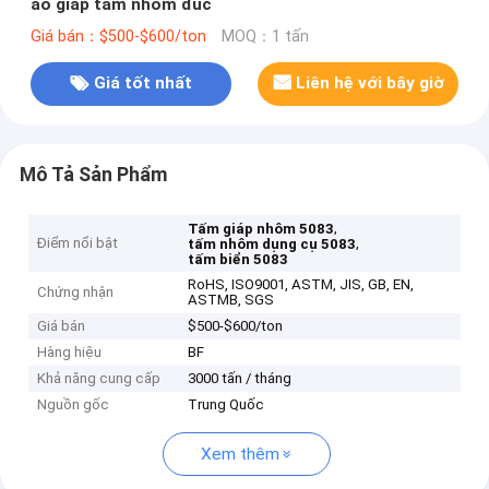
áo giáp tấm nhôm đúc
Giá bán：$500-$600/ton
MOQ：1 tấn
Giá tốt nhất
Liên hệ với bây giờ
Mô Tả Sản Phẩm
,
Tấm giáp nhôm 5083
Điểm nổi bật
,
tấm nhôm dụng cụ 5083
tấm biển 5083
RoHS, ISO9001, ASTM, JIS, GB, EN,
Chứng nhận
ASTMB, SGS
Giá bán
$500-$600/ton
Hàng hiệu
BF
Khả năng cung cấp
3000 tấn / tháng
Nguồn gốc
Trung Quốc
Xem thêm